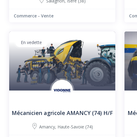
Salagnon
,
Isère (38)
Commerce - Vente
Com
En vedette
Mécanicien agricole AMANCY (74) H/F
Méc
Amancy
,
Haute-Savoie (74)