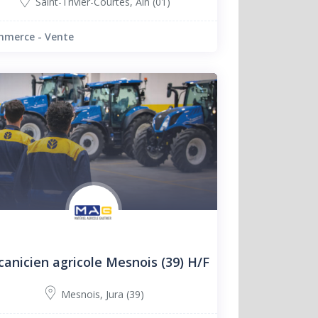
Saint-Trivier-Courtes
,
Ain (01)
merce - Vente
anicien agricole Mesnois (39) H/F
Mesnois
,
Jura (39)